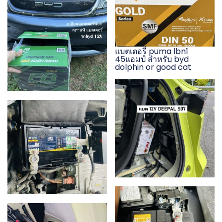
แบตเตอรี่ puma lbn1
45แอมป์ สำหรับ byd
dolphin or good cat