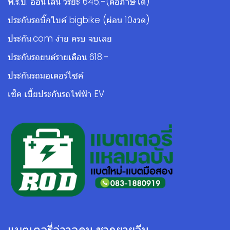
พ.ร.บ. ออนไลน์ วิริยะ 645.-(ต่อภาษีได้)
ประกันรถบิ๊กไบค์ bigbike (ผ่อน 10งวด)
ประกัน.com ง่าย ครบ จบเลย
ประกันรถยนต์รายเดือน 618.-
ประกันรถมอเตอร์ไซค์
เช็ค เบี้ยประกันรถไฟฟ้า EV
แบตเตอรี่อ่าวอุดม ชากยายจีน