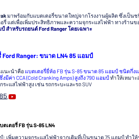
rak
มาพร้อมกับแบตเตอรี่ขนาดใหญ่จากโรงงานผู้ผลิต ซึ่งเป็นชนิ
ตอรี่ แต่เพื่อเพิ่มประสิทธิภาพและความจุกระแสไฟฟ้า ทางร้านข
ป์ สำหรับรถยนต์ Ford Ranger โดยเฉพาะ
 Ford Ranger: ขนาด LN4 85 แอมป์
านแนะนำคือ
แบตเตอรี่ยี่ห้อ FB รุ่น S-85 ขนาด 85 แอมป์ ชนิดกึ่งแ
ึ่งมีค่า CCA (Cold Cranking Amps) สูงถึง 790 แอมป์
ทำให้เหมาะ
รกระแสไฟฟ้าสูง เช่น รถกระบะและรถ SUV
-85
ตเตอรี่ FB รุ่น S-85 LN4
์: เพิ่มความจุกระแสไฟฟ้าจากเดิมที่เป็นขนาด 75 แอมป์ ทำให้ร