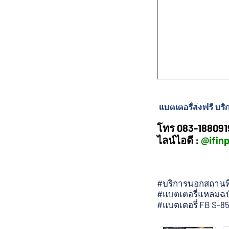
แบตเตอรี่ส่งฟรี บ
โทร 083-188091
ไลน์ไอดี :
@ifin
#บริการนอกสถานที่
#แบตเตอรี่แหลมฉบั
#แบตเตอรี่ FB S-8