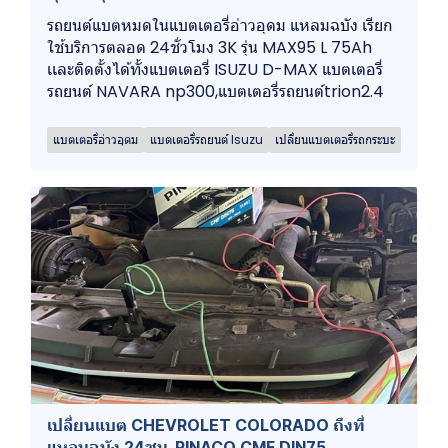
รถยนต์แบตหมดในแบตเตอรี่อ่าวอุดม แหลมฉบัง เรียก
ใช้บริการตลอด 24ชั่วโมง 3K รุ่น MAX95 L 75Ah
เเละติดตั้งได้ทั้งแบตเตอรี่ ISUZU D-MAX แบตเตอรี่
รถยนต์ NAVARA np300,แบตเตอรี่รถยนต์trion2.4
แบตเตอรี่อ่าวอุดม
แบตเตอรี่รถยนต์ Isuzu
เปลี่ยนแบตเตอรี่รถกระบะ
เปลี่ยนแบต CHEVROLET COLORADO ถึงที่
แหลมฉบัง 24ชม. PINACO CMF DIN75