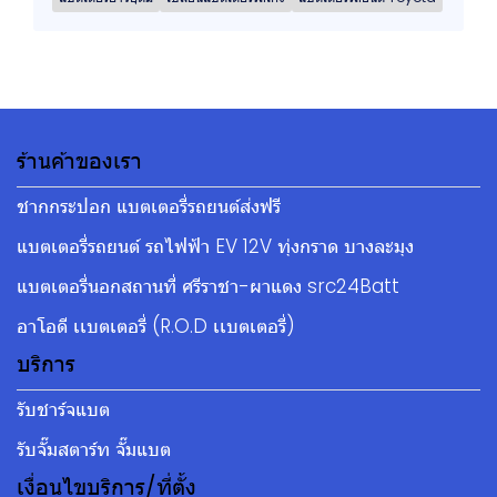
ร้านค้าของเรา
ชากกระปอก แบตเตอรี่รถยนต์ส่งฟรี
แบตเตอรี่รถยนต์ รถไฟฟ้า EV 12V ทุ่งกราด บางละมุง
แบตเตอรี่นอกสถานที่ ศรีราชา-ผาแดง src24Batt
อาโอดี เเบตเตอรี่ (R.O.D เเบตเตอรี่)
บริการ
รับชาร์จแบต
รับจั๊มสตาร์ท จั๊มแบต
เงื่อนไขบริการ/ที่ตั้ง