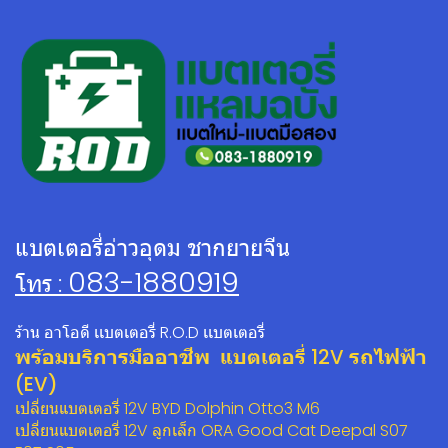
แบตเตอรี่อ่าวอุดม ชากยายจีน
083-1880919
โทร :
ร้าน อาโอดี เเบตเตอรี่ R.O.D เเบตเตอรี่
พร้อมบริการมืออาชีพ แบตเตอรี่ 12V รถไฟฟ้า
(EV)
เปลี่ยนแบตเตอรี่ 12V BYD Dolphin Otto3 M6
เปลี่ยนแบตเตอรี่ 12V ลูกเล็ก ORA Good Cat Deepal S07