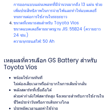
การออกแบบแผ่นเพลทที่มีจำนวนมากถึง 13 แผ่น ช่วย
เพิ่มประสิทธิภาพในการจ่ายไฟและทำให้แบตเตอรี่
ทนทานต่อการใช้งานในระยะยาว
ขนาดที่เหมาะสมสำหรับ Toyota Vios
ขนาดแบตเตอรี่ตามมาตรฐาน JIS: 55B24 (ความยาว
24 ซม.)
ความจุกระแสไฟ: 50 Ah
เหตุผลที่ควรเลือก GS Battery สำหรับ
Toyota Vios
พร้อมใช้งานทันที
ไม่ต้องเสียเวลาหรือลำบากในการเติมน้ำกลั่น
พลังสตาร์ทที่เชื่อถือได้
ด้วยค่ากำลังไฟสตาร์ทสูง จึงเหมาะสำหรับการใช้งานใน
ชีวิตประจำวันหรือการเดินทางไกล
ประหยัดเวลาและค่าใช้จ่าย