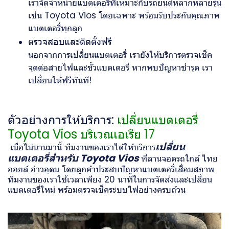
เราจัดจำหน่ายแบตเตอรี่ที่เหมาะกับรถยนต์หลากหลายรุ่น
เช่น Toyota Vios โดยเฉพาะ พร้อมรับประกันคุณภาพ
แบตเตอรี่ทุกลูก
ตรวจสอบและติดตั้งฟรี
นอกจากการเปลี่ยนแบตเตอรี่ เรายังให้บริการตรวจเช็ค
จุดต่อสายไฟและขั้วแบตเตอรี่ หากพบปัญหาชำรุด เรา
เปลี่ยนให้ฟรีทันที!
ตัวอย่างการให้บริการ:
เปลี่ยนแบตเตอรี่
Toyota Vios บริเวณเอเรีย 17
เปลี่ยน
เมื่อไม่นานมานี้ ทีมงานของเราได้ให้บริการ
แบตเตอรี่สำหรับ Toyota Vios
ที่ลานจอดรถใกล้ ไทย
ออยล์ อ่าวอุดม โดยลูกค้าประสบปัญหาแบตเตอรี่เสื่อมสภาพ
ทีมงานของเราใช้เวลาเพียง 20 นาทีในการจัดส่งและเปลี่ยน
แบตเตอรี่ใหม่ พร้อมตรวจเช็คระบบไฟอย่างครบถ้วน