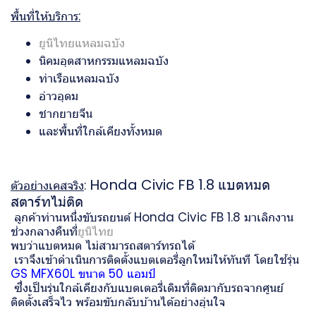
พื้นที่ให้บริการ:
ยูนิไทยแหลมฉบัง
(Unithai Shipyard)
นิคมอุตสาหกรรมแหลมฉบัง
ท่าเรือแหลมฉบัง
อ่าวอุดม
ชากยายจีน
และพื้นที่ใกล้เคียงทั้งหมด
Honda Civic FB 1.8 แบตหมด
ตัวอย่างเคสจริง
:
สตาร์ทไม่ติด
ลูกค้าท่านหนึ่งขับรถยนต์ Honda Civic FB 1.8 มาเลิกงาน
ช่วงกลางคืนที่
ยูนิไทย
พบว่าแบตหมด ไม่สามารถสตาร์ทรถได้
เราจึงเข้าดำเนินการติดตั้งแบตเตอรี่ลูกใหม่ให้ทันที โดยใช้รุ่น
GS MFX60L ขนาด 50 แอมป์
ซึ่งเป็นรุ่นใกล้เคียงกับแบตเตอรี่เดิมที่ติดมากับรถจากศูนย์
ติดตั้งเสร็จไว พร้อมขับกลับบ้านได้อย่างอุ่นใจ