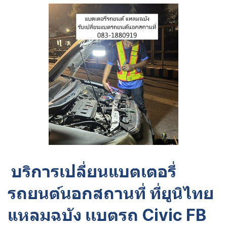
บริการเปลี่ยนแบตเตอรี่
รถยนต์นอกสถานที่ ที่ยูนิไทย
แหลมฉบัง เเบตรถ Civic FB