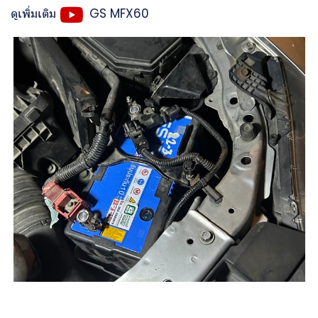
ดูเพิ่มเติม
GS MFX60