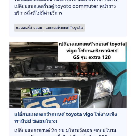
เปลี่ยนแบตเตอรี่รถตู้ toyota commuter หน้ายาว
บริการถึงที่ไม่มีค่าบริการ
แบตเตอรี่อ่าวอุดม
แบตเตอรี่รถยนต์ Toyota
เปลี่ยนแบตเตอรี่รถยนต์ toyota vigo ใช้งานเชิง
พานิชย์ ซอยมโนรม
เปลี่ยนแบตรถยนต์ 24 ชม มโนรมวิลเลจ ซอยมโนรม