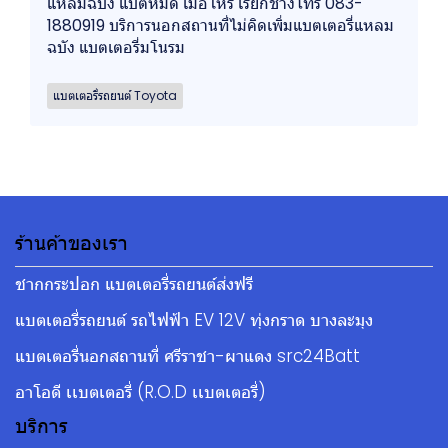
แหลมฉบัง แบตหมด เมื่อไหร่ เรียกช่างโทร 083-
1880919 บริการนอกสถานที่ไม่คิดเพิ่มแบตเตอรี่แหลม
ฉบัง แบตเตอรี่มโนรม
แบตเตอรี่รถยนต์ Toyota
ร้านค้าของเรา
ชากกระปอก แบตเตอรี่รถยนต์ส่งฟรี
แบตเตอรี่รถยนต์ รถไฟฟ้า EV 12V ทุ่งกราด บางละมุง
แบตเตอรี่นอกสถานที่ ศรีราชา-ผาแดง src24Batt
อาโอดี เเบตเตอรี่ (R.O.D เเบตเตอรี่)
บริการ