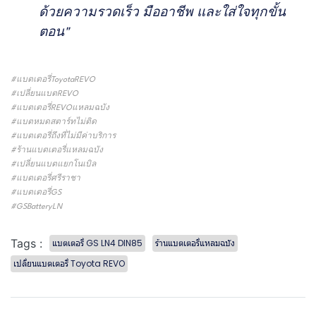
ด้วยความรวดเร็ว มืออาชีพ และใส่ใจทุกขั้น
ตอน"
#แบตเตอรี่ToyotaREVO
#เปลี่ยนแบตREVO
#แบตเตอรี่REVOแหลมฉบัง
#แบตหมดสตาร์ทไม่ติด
#แบตเตอรี่ถึงที่ไม่มีค่าบริการ
#ร้านแบตเตอรี่แหลมฉบัง
#เปลี่ยนแบตแยกโนเบิล
#แบตเตอรี่ศรีราชา
#แบตเตอรี่GS
#GSBatteryLN
Tags :
แบตเตอรี่ GS LN4 DIN85
ร้านแบตเตอรี่แหลมฉบัง
เปลี่ยนแบตเตอรี่ Toyota REVO