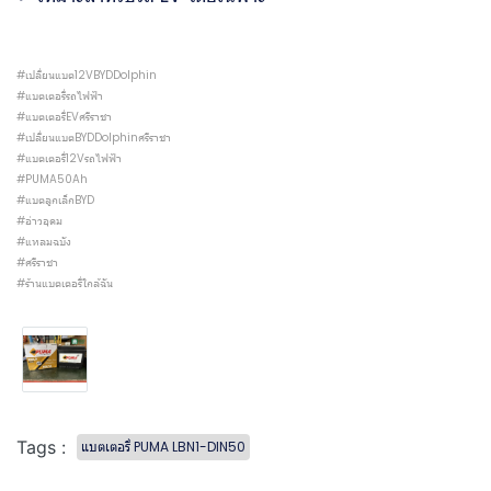
#เปลี่ยนแบต12VBYDDolphin
#แบตเตอรี่รถไฟฟ้า
#แบตเตอรี่EVศรีราชา
#เปลี่ยนแบตBYDDolphinศรีราชา
#แบตเตอรี่12Vรถไฟฟ้า
#PUMA50Ah
#แบตลูกเล็กBYD
#อ่าวอุดม
#แหลมฉบัง
#ศรีราชา
#ร้านแบตเตอรี่ใกล้ฉัน
Tags :
แบตเตอรี่ PUMA LBN1-DIN50