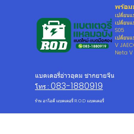
พร้อม
เปลี่ยน
เปลี่ยน
S05
เปลี่ยน
V JAEC
Neta V
แบตเตอรี่อ่าวอุดม ชากยายจีน
083-1880919
โทร :
ร้าน อาโอดี เเบตเตอรี่ R.O.D เเบตเตอรี่