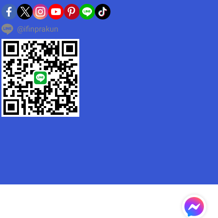
@ifinprakun
N