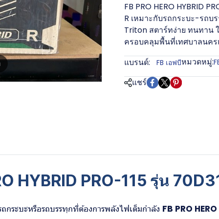
FB PRO HERO HYBRID PRO-1
R เหมาะกับรถกระบะ-รถบรรท
Triton สตาร์ทง่าย ทนทาน ใ
ครอบคลุมพื้นที่เทศบาลนคร
หมวดหมู่:
แบรนด์:
F
FB เอฟบี
m
แชร์
O HYBRID PRO-115 รุ่น 70D31
ถกระบะหรือรถบรรทุกที่ต้องการพลังไฟเต็มกำลัง
FB PRO HERO