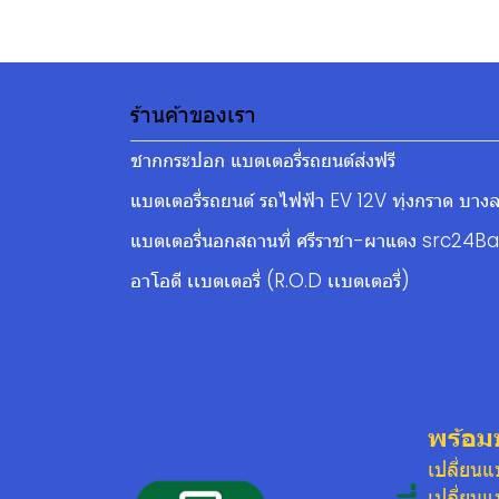
ร้านค้าของเรา
ชากกระปอก แบตเตอรี่รถยนต์ส่งฟรี
แบตเตอรี่รถยนต์ รถไฟฟ้า EV 12V ทุ่งกราด บางล
แบตเตอรี่นอกสถานที่ ศรีราชา-ผาแดง src24Ba
อาโอดี เเบตเตอรี่ (R.O.D เเบตเตอรี่)
พร้อม
เปลี่ยน
เปลี่ยน