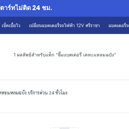
าร์ทไม่ติด 24 ชม.
เช็คเบี้ยไว
เปลี่ยนแบตเตอรี่รถไฟฟ้า 12V ศรีราชา
แบตเตอรี่ร
1 ผลลัพธ์สำหรับแท็ก "จั๊มแบตเตอรี่ เคหะแหลมฉบัง"
เคหะแหลมฉบัง บริการด่วน 24 ชั่วโมง