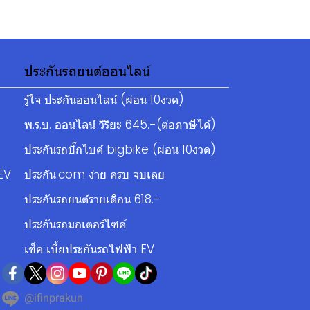
ประกันรถยนต์ออนไลน์
รู้ใจ ประกันออนไลน์ (ผ่อน 10งวด)
พ.ร.บ. ออนไลน์ วิริยะ 645.-(ต่อภาษีได้)
ประกันรถบิ๊กไบค์ bigbike (ผ่อน 10งวด)
EV
ประกัน.com ง่าย ครบ จบเลย
ประกันรถยนต์รายเดือน 618.-
ประกันรถมอเตอร์ไซค์
เช็ค เบี้ยประกันรถไฟฟ้า EV
@ifinprakun