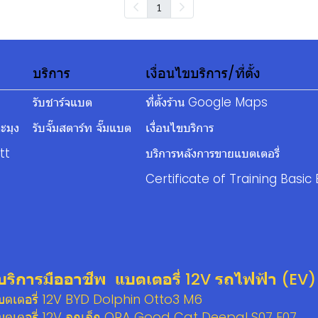
1
บริการ
เงื่อนไขบริการ/ที่ตั้ง
รับชาร์จแบต
ที่ตั้งร้าน Google Maps
ะมุง
รับจั๊มสตาร์ท จั๊มแบต
เงื่อนไขบริการ
tt
บริการหลังการขายแบตเตอรี่
Certificate of Training Basic 
บริการมืออาชีพ แบตเตอรี่ 12V รถไฟฟ้า (EV)
แบตเตอรี่ 12V BYD Dolphin Otto3 M6
แบตเตอรี่ 12V ลูกเล็ก ORA Good Cat Deepal S07 E07