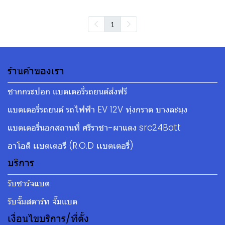
1
ร้านค้าของเรา
ชากกระปอก แบตเตอรี่รถยนต์ส่งฟรี
แบตเตอรี่รถยนต์ รถไฟฟ้า EV 12V ทุ่งกราด บางละมุง
แบตเตอรี่นอกสถานที่ ศรีราชา-ผาแดง src24Batt
อาโอดี เเบตเตอรี่ (R.O.D เเบตเตอรี่)
บริการ
รับชาร์จแบต
รับจั๊มสตาร์ท จั๊มแบต
เงื่อนไขบริการ/ที่ตั้ง