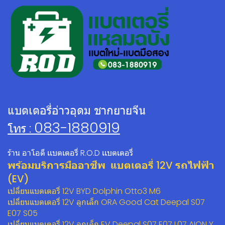
แบตเตอรี่อ่าวอุดม ชากยายจีน
083-1880919
โทร :
ร้าน อาโอดี เเบตเตอรี่ R.O.D เเบตเตอรี่
พร้อมบริการมืออาชีพ แบตเตอรี่ 12V รถไฟฟ้า
(EV)
เปลี่ยนแบตเตอรี่ 12V BYD Dolphin Otto3 M6
เปลี่ยนแบตเตอรี่ 12V ลูกเล็ก ORA Good Cat Deepal S07
E07 S05
เปลี่ยนแบตเตอรี่ 12V ลูกเล็ก EV Deepal S07 E07 L07 AION Y