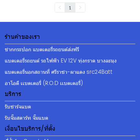
1
ร้านค้าของเรา
ชากกระปอก แบตเตอรี่รถยนต์ส่งฟรี
แบตเตอรี่รถยนต์ รถไฟฟ้า EV 12V ทุ่งกราด บางละมุง
แบตเตอรี่นอกสถานที่ ศรีราชา-ผาแดง src24Batt
อาโอดี เเบตเตอรี่ (R.O.D เเบตเตอรี่)
บริการ
รับชาร์จแบต
รับจั๊มสตาร์ท จั๊มแบต
เงื่อนไขบริการ/ที่ตั้ง