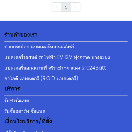
1
ร้านค้าของเรา
ชากกระปอก แบตเตอรี่รถยนต์ส่งฟรี
แบตเตอรี่รถยนต์ รถไฟฟ้า EV 12V ทุ่งกราด บางละมุง
แบตเตอรี่นอกสถานที่ ศรีราชา-ผาแดง src24Batt
อาโอดี เเบตเตอรี่ (R.O.D เเบตเตอรี่)
บริการ
รับชาร์จแบต
รับจั๊มสตาร์ท จั๊มแบต
เงื่อนไขบริการ/ที่ตั้ง