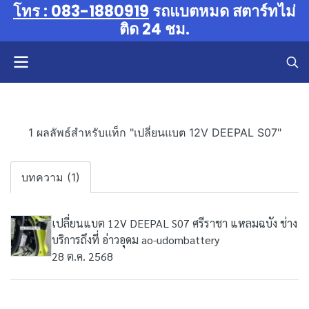
โทร : 083-1880919
รถแบตหมด สตาร์ทไม่
ติด 24 ชม.
1 ผลลัพธ์สำหรับแท็ก "เปลี่ยนแบต 12V DEEPAL S07"
บทความ (1)
เปลี่ยนแบต 12V DEEPAL S07 ศรีราชา แหลมฉบัง ช่าง
บริการถึงที่ อ่าวอุดม ao-udombattery
28 ต.ค. 2568