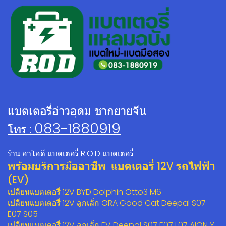
แบตเตอรี่อ่าวอุดม ชากยายจีน
083-1880919
โทร :
ร้าน อาโอดี เเบตเตอรี่ R.O.D เเบตเตอรี่
พร้อมบริการมืออาชีพ แบตเตอรี่ 12V รถไฟฟ้า
(EV)
เปลี่ยนแบตเตอรี่ 12V BYD Dolphin Otto3 M6
เปลี่ยนแบตเตอรี่ 12V ลูกเล็ก ORA Good Cat Deepal S07
E07 S05
เปลี่ยนแบตเตอรี่ 12V ลูกเล็ก EV Deepal S07 E07 L07 AION Y