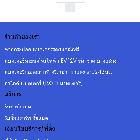
1
ร้านค้าของเรา
ชากกระปอก แบตเตอรี่รถยนต์ส่งฟรี
แบตเตอรี่รถยนต์ รถไฟฟ้า EV 12V ทุ่งกราด บางละมุง
แบตเตอรี่นอกสถานที่ ศรีราชา-ผาแดง src24Batt
อาโอดี เเบตเตอรี่ (R.O.D เเบตเตอรี่)
บริการ
รับชาร์จแบต
รับจั๊มสตาร์ท จั๊มแบต
เงื่อนไขบริการ/ที่ตั้ง