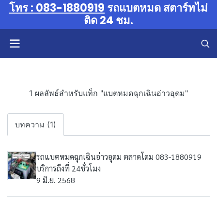
โทร : 083-1880919
รถแบตหมด สตาร์ทไม่
ติด 24 ชม.
1 ผลลัพธ์สำหรับแท็ก "แบตหมดฉุกเฉินอ่าวอุดม"
บทความ (1)
รถแบตหมดฉุกเฉินอ่าวอุดม ตลาดโดม 083-1880919
บริการถึงที่ 24ชั่วโมง
9 มิ.ย. 2568