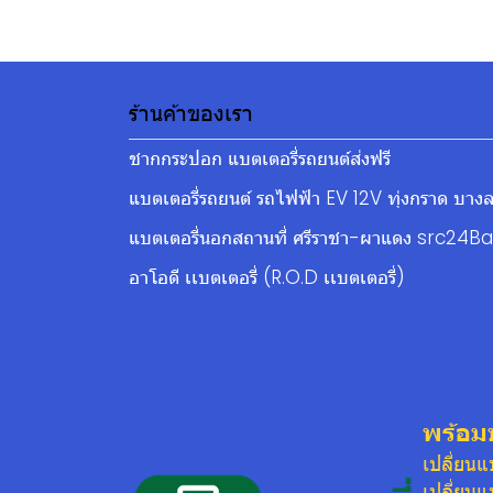
ร้านค้าของเรา
ชากกระปอก แบตเตอรี่รถยนต์ส่งฟรี
แบตเตอรี่รถยนต์ รถไฟฟ้า EV 12V ทุ่งกราด บางล
แบตเตอรี่นอกสถานที่ ศรีราชา-ผาแดง src24Ba
อาโอดี เเบตเตอรี่ (R.O.D เเบตเตอรี่)
พร้อม
เปลี่ยน
เปลี่ยน