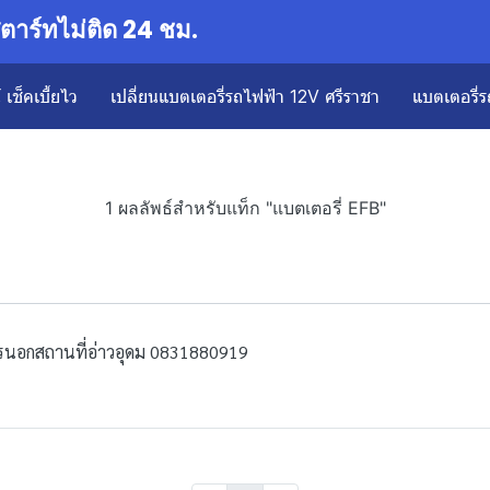
าร์ทไม่ติด 24 ชม.
เช็คเบี้ยไว
เปลี่ยนแบตเตอรี่รถไฟฟ้า 12V ศรีราชา
แบตเตอรี่ร
1 ผลลัพธ์สำหรับแท็ก "แบตเตอรี่ EFB"
ารนอกสถานที่อ่าวอุดม 0831880919