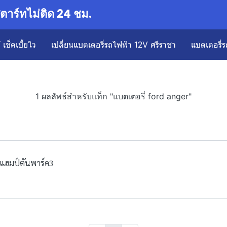
าร์ทไม่ติด 24 ชม.
เช็คเบี้ยไว
เปลี่ยนแบตเตอรี่รถไฟฟ้า 12V ศรีราชา
แบตเตอรี่ร
1 ผลลัพธ์สำหรับแท็ก "แบตเตอรี่ ford anger"
 แฮมป์ตันพาร์ค3