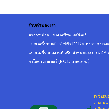
ร้านค้าของเรา
ชากกระปอก แบตเตอรี่รถยนต์ส่งฟรี
แบตเตอรี่รถยนต์ รถไฟฟ้า EV 12V ทุ่งกราด บางล
แบตเตอรี่นอกสถานที่ ศรีราชา-ผาแดง src24Ba
อาโอดี เเบตเตอรี่ (R.O.D เเบตเตอรี่)
พร้อม
เปลี่ยน
เปลี่ยน