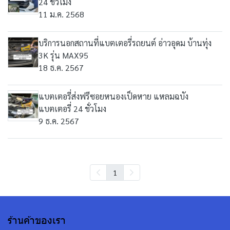
24 ชั่วโมง
11 ม.ค. 2568
บริการนอกสถานที่แบตเตอรี่รถยนต์ อ่าวอุดม บ้านทุ่ง
3K รุ่น MAX95
18 ธ.ค. 2567
แบตเตอรี่ส่งฟรีซอยหนองเป็ดหาย แหลมฉบัง
แบตเตอรี่ 24 ชั่วโมง
9 ธ.ค. 2567
1
ร้านค้าของเรา