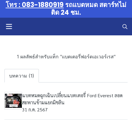
โทร : 083-1880919
รถแบตหมด สตาร์ทไม่
ติด 24 ชม.
1 ผลลัพธ์สำหรับแท็ก "แบตเตอรี่ฟอร์ดเอเวอร์เรส"
บทความ (1)
แบตหมดฉุกเฉินเปลี่ยนแบตเตอรี่ Ford Everest ลอด
สะพานข้ามแยกมิชลิน
31 ก.ค. 2567