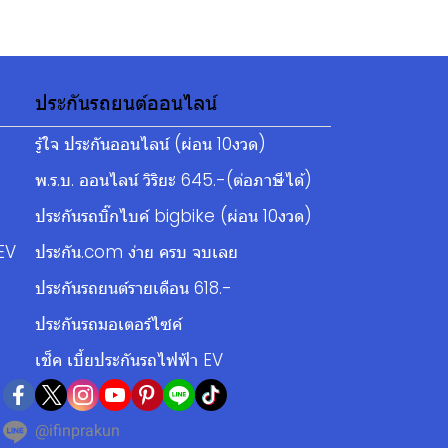
ประกันรถยนต์ออนไลน์
รู้ใจ ประกันออนไลน์ (ผ่อน 10งวด)
พ.ร.บ. ออนไลน์ วิริยะ 645.-(ต่อภาษีได้)
ประกันรถบิ๊กไบค์ bigbike (ผ่อน 10งวด)
EV
ประกัน.com ง่าย ครบ จบเลย
ประกันรถยนต์รายเดือน 618.-
ประกันรถมอเตอร์ไซค์
เช็ค เบี้ยประกันรถไฟฟ้า EV
@ifinprakun