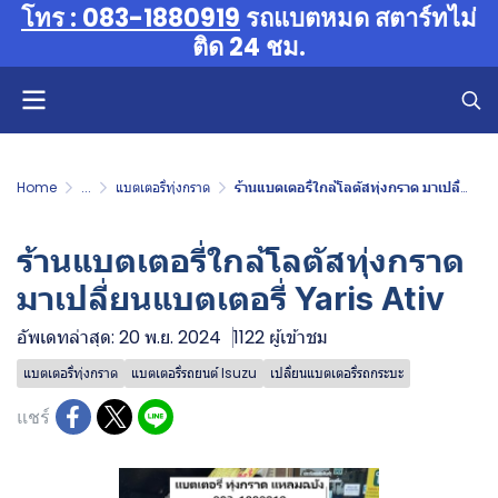
โทร : 083-1880919
รถแบตหมด สตาร์ทไม่
ติด 24 ชม.
Home
...
แบตเตอรี่ทุ่งกราด
ร้านแบตเตอรี่ใกล้โลตัสทุ่งกราด มาเปลี่ยนแบตเตอรี่ Yaris Ativ
ร้านแบตเตอรี่ใกล้โลตัสทุ่งกราด
มาเปลี่ยนแบตเตอรี่ Yaris Ativ
อัพเดทล่าสุด: 20 พ.ย. 2024
1122 ผู้เข้าชม
แบตเตอรี่ทุ่งกราด
แบตเตอรี่รถยนต์ Isuzu
เปลี่ยนแบตเตอรี่รถกระบะ
แชร์