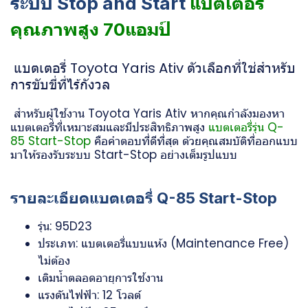
ระบบ Stop and Start
แบตเตอรี่
คุณภาพสูง 70แอมป์
แบตเตอรี่ Toyota Yaris Ativ ตัวเลือกที่ใช่สำหรับ
การขับขี่ที่ไร้กังวล
สำหรับผู้ใช้งาน Toyota Yaris Ativ หากคุณกำลังมองหา
แบตเตอรี่ที่เหมาะสมและมีประสิทธิภาพสูง
แบตเตอรี่รุ่น Q-
85 Start-Stop
คือคำตอบที่ดีที่สุด ด้วยคุณสมบัติที่ออกแบบ
มาให้รองรับระบบ Start-Stop อย่างเต็มรูปแบบ
รายละเอียดแบตเตอรี่ Q-85 Start-Stop
รุ่น: 95D23
ประเภท: แบตเตอรี่แบบแห้ง (Maintenance Free)
ไม่ต้อง
เติมน้ำตลอดอายุการใช้งาน
แรงดันไฟฟ้า: 12 โวลต์