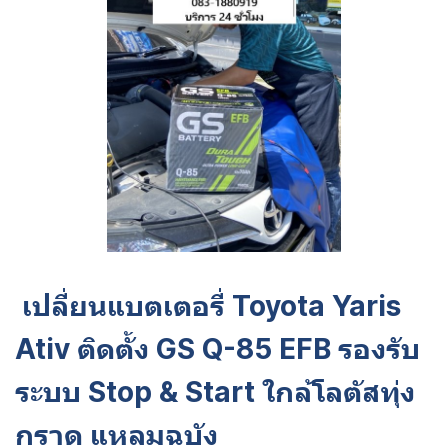
เปลี่ยนแบตเตอรี่ Toyota Yaris
Ativ ติดตั้ง GS Q-85 EFB รองรับ
ระบบ Stop & Start ใกล้โลตัสทุ่ง
กราด แหลมฉบัง