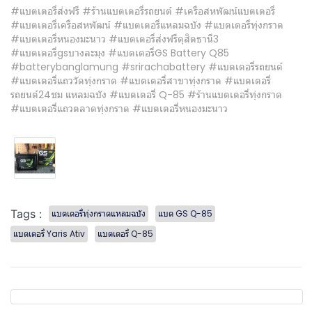
#แบตเตอรี่ส่งฟรี #ร้านแบตเตอรี่รถยนต์ #เครือสหพัฒน์แบตเตอรี่
#แบตเตอรี่เครือสหพัฒน์ #แบตเตอรี่แหลมฉบัง #แบตเตอรี่ทุ่งกราด
#แบตเตอรี่หนองมะนาว #แบตเตอรี่ส่งฟรีดุสิตธานี3
#แบตเตอรี่gsบางละมุง #แบตเตอรี่GS Battery Q85
#batterybanglamung #srirachabattery #แบตเตอรี่รถยนต์
#แบตเตอรี่แถววัดทุ่งกราด #แบตเตอรี่สาขาทุ่งกราด #แบตเตอรี่
รถยนต์24ชม แหลมฉบัง #แบตเตอรี่ Q-85 #ร้านแบตเตอรี่ทุ่งกราด
#แบตเตอรี่แถวตลาดทุ่งกราด #แบตเตอรี่หนองมะนาว
Tags :
แบตเตอรี่ทุ่งกราดแหลมฉบัง
แบต GS Q-85
แบตเตอรี่ Yaris Ativ
แบตเตอรี่ Q-85