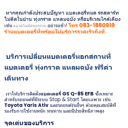
หากคุณกำลังประสบปัญหา แบตเตอรี่หมด รถสตาร์ท
ไม่ติดในย่าน ทุ่งกราด แหลมฉบัง หรือบริเวณใกล้เคียง
โทร 083-1880919
เช่น
อย่ารอช้า!
ตลาดโลตัสทุ่งกราด
ร้านแบตเตอรี่ที่พร้อมให้บริการรวดเร็วถึงที่
บริการเปลี่ยนแบตเตอรี่นอกสถานที่
แบตเตอรี่ ทุ่งกราด แหลมฉบัง ฟรีค่า
เดินทาง
เราให้บริการติดตั้ง
แบตเตอรี่ GS Q-85 EFB
ซึ่งเหมาะ
สำหรับรถยนต์ที่มีระบบ Stop & Start โดยเฉพาะ เช่น
Toyota Yaris Ativ
และรถยนต์รุ่นอื่นๆ ด้วยคุณสมบัติที่
รองรับการใช้งานหนัก ทนทาน และมีประสิทธิภาพสูง
จุดเด่นของบริการ