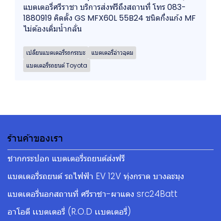
แบตเตอรี่ศรีราชา บริการส่งฟรีถึงสถานที่ โทร 083-
1880919 คิดตั้ง GS MFX60L 55B24 ชนิดกึ่งแก้ง MF
ไม่ต้องเติ่มน้ำกลั่น
เปลี่ยนแบตเตอรี่รถกระบะ
แบตเตอรี่อ่าวอุดม
แบตเตอรี่รถยนต์ Toyota
ร้านค้าของเรา
ชากกระปอก แบตเตอรี่รถยนต์ส่งฟรี
แบตเตอรี่รถยนต์ รถไฟฟ้า EV 12V ทุ่งกราด บางละมุง
แบตเตอรี่นอกสถานที่ ศรีราชา-ผาแดง src24Batt
อาโอดี เเบตเตอรี่ (R.O.D เเบตเตอรี่)