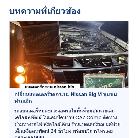
บทความที่เกี่ยวข้อง
เปลี่ยนแบตเตอรี่รถกระบะ Nissan Big M ชุมชน
ห้วยเล็ก
รถแบตเตอรี่หมดขณะจอดรถในพื้นที่ชุมชนห้วยเล็ก
เครือสหพัฒน์ ในแคมป์คนงาน CAZ Camp ติดทาง
ข้ามทางรถไฟ หรือใกล้เคียง ร้านแบตเตอรี่รถยนต์ห้วย
เล็กเครือสหพัฒน์ 24 ชั่วโมง พร้อมบริการโทรเลย
083-1880919