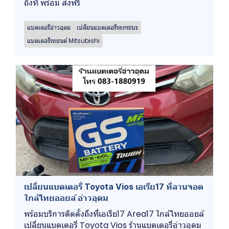
ถึงที่ พร้อม ส่งฟรี
แบตเตอรี่อ่าวอุดม
เปลี่ยนแบตเตอรี่รถกระบะ
แบตเตอรี่รถยนต์ Mitsubishi
เปลี่ยนแบตเตอรี่ Toyota Vios เอเรีย17 ที่ลานจอด
ใกล้ไทยออยล์ อ่าวอุดม
พร้อมบริการติดตั้งถึงที่เอเรีย17 Area17 ใกล้ไทยออยล์
เปลี่ยนแบตเตอรี่ Toyota Vios ร้านแบตเตอรี่อ่าวอุดม