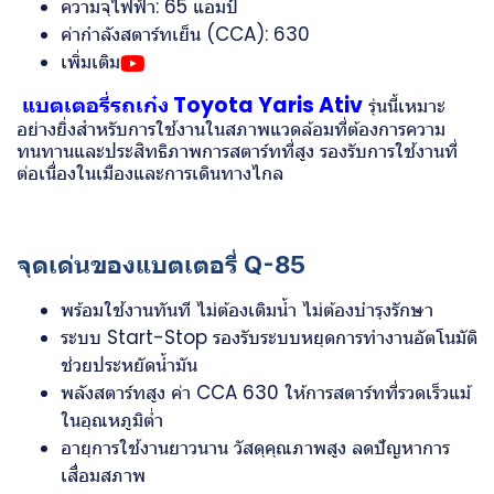
ความจุไฟฟ้า: 65 แอมป์
ค่ากำลังสตาร์ทเย็น (CCA): 630
เพิ่มเติม
แบตเตอรี่รถเก๋ง Toyota Yaris Ativ
รุ่นนี้เหมาะ
อย่างยิ่งสำหรับการใช้งานในสภาพแวดล้อมที่ต้องการความ
ทนทานและประสิทธิภาพการสตาร์ทที่สูง รองรับการใช้งานที่
ต่อเนื่องในเมืองและการเดินทางไกล
จุดเด่นของแบตเตอรี่ Q-85
พร้อมใช้งานทันที ไม่ต้องเติมน้ำ ไม่ต้องบำรุงรักษา
ระบบ Start-Stop รองรับระบบหยุดการทำงานอัตโนมัติ
ช่วยประหยัดน้ำมัน
พลังสตาร์ทสูง ค่า CCA 630 ให้การสตาร์ทที่รวดเร็วแม้
ในอุณหภูมิต่ำ
อายุการใช้งานยาวนาน วัสดุคุณภาพสูง ลดปัญหาการ
เสื่อมสภาพ