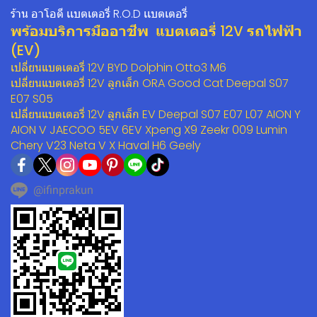
ร้าน อาโอดี เเบตเตอรี่ R.O.D เเบตเตอรี่
พร้อมบริการมืออาชีพ แบตเตอรี่ 12V รถไฟฟ้า
(EV)
เปลี่ยนแบตเตอรี่ 12V BYD Dolphin Otto3 M6
เปลี่ยนแบตเตอรี่ 12V ลูกเล็ก ORA Good Cat Deepal S07
E07 S05
เปลี่ยนแบตเตอรี่ 12V ลูกเล็ก EV Deepal S07 E07 L07 AION Y
AION V JAECOO 5EV 6EV Xpeng X9 Zeekr 009 Lumin
Chery V23 Neta V X Haval H6 Geely
@ifinprakun