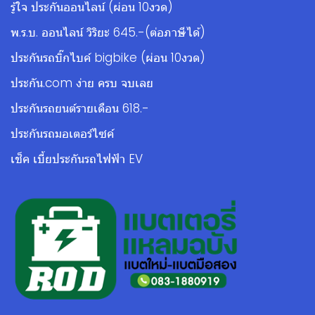
รู้ใจ ประกันออนไลน์ (ผ่อน 10งวด)
พ.ร.บ. ออนไลน์ วิริยะ 645.-(ต่อภาษีได้)
ประกันรถบิ๊กไบค์ bigbike (ผ่อน 10งวด)
ประกัน.com ง่าย ครบ จบเลย
ประกันรถยนต์รายเดือน 618.-
ประกันรถมอเตอร์ไซค์
เช็ค เบี้ยประกันรถไฟฟ้า EV