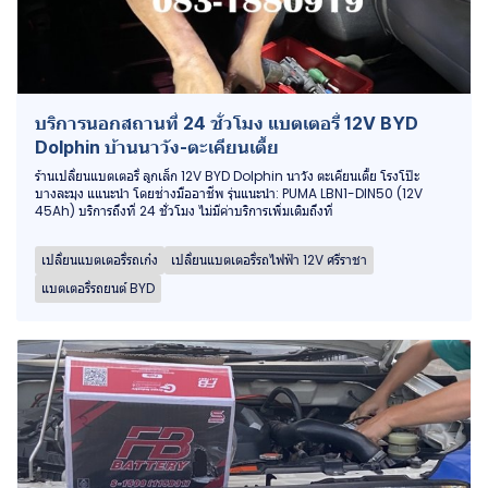
บริการนอกสถานที่ 24 ชั่วโมง แบตเตอรี่ 12V BYD
Dolphin บ้านนาวัง-ตะเคียนเตี้ย
ร้านเปลี่ยนแบตเตอรี่ ลูกเล็ก 12V BYD Dolphin นาวัง ตะเคียนเตี้ย โรงโป๊ะ
บางละมุง แแนะนำ โดยช่างมืออาชีพ รุ่นแนะนำ: PUMA LBN1-DIN50 (12V
45Ah) บริการถึงที่ 24 ชั่วโมง ไม่มีค่าบริการเพิ่มเติมถึงที่
เปลี่ยนแบตเตอรี่รถเก๋ง
เปลี่ยนแบตเตอรี่รถไฟฟ้า 12V ศรีราชา
แบตเตอรี่รถยนต์ BYD