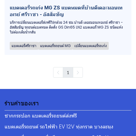
แบตเตอรี่รถเก๋ง MG ZS แบตหมดที่บ้านดีเดอะมอนเท
อเรย์ ศรีราชา - อัสสัมชัญ
บริการเปลี่ยนแบตเตอรี่ส่งฟรีไร่กล้วย 24 ชม.บ้านดี เดอะมอนเทอเรย์ ศรีราชา -
อัสสัมชัญ รถยนต์แบตหมด ติดตั้ง GS Din65 LN2 แบตเตอรี่ MG ZS ชนิดแห้ง
ไม่ต้องเติมน้ำกลั่น
แบตเตอรี่ศรีราชา
แบตเตอรี่รถยนต์ MG
เปลี่ยนแบตเตอรี่รถเก๋ง
1
ร้านค้าของเรา
ชากกระปอก แบตเตอรี่รถยนต์ส่งฟรี
แบตเตอรี่รถยนต์ รถไฟฟ้า EV 12V ทุ่งกราด บางละมุง