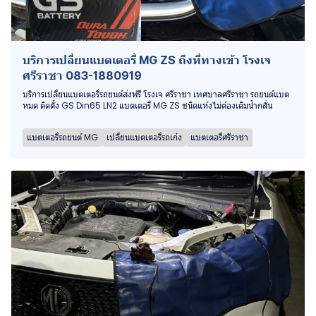
บริการเปลี่ยนแบตเตอรี่ MG ZS ถึงที่ทางเข้า โรงเจ
ศรีราชา 083-1880919
บริการเปลี่ยนแบตเตอรี่รถยนต์ส่งฟรี โรงเจ ศรีราชา เทศบาลศรีราชา รถยนต์แบต
หมด ติดตั้ง GS Din65 LN2 แบตเตอรี่ MG ZS ชนิดแห้งไม่ต้องเติมน้ำกลั่น
แบตเตอรี่รถยนต์ MG
เปลี่ยนแบตเตอรี่รถเก๋ง
แบตเตอรี่ศรีราชา