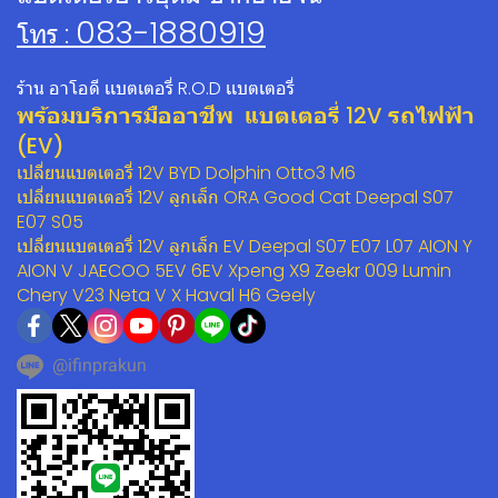
083-1880919
โทร :
ร้าน อาโอดี เเบตเตอรี่ R.O.D เเบตเตอรี่
พร้อมบริการมืออาชีพ แบตเตอรี่ 12V รถไฟฟ้า
(EV)
เปลี่ยนแบตเตอรี่ 12V BYD Dolphin Otto3 M6
เปลี่ยนแบตเตอรี่ 12V ลูกเล็ก ORA Good Cat Deepal S07
E07 S05
เปลี่ยนแบตเตอรี่ 12V ลูกเล็ก EV Deepal S07 E07 L07 AION Y
AION V JAECOO 5EV 6EV Xpeng X9 Zeekr 009 Lumin
Chery V23 Neta V X Haval H6 Geely
@ifinprakun