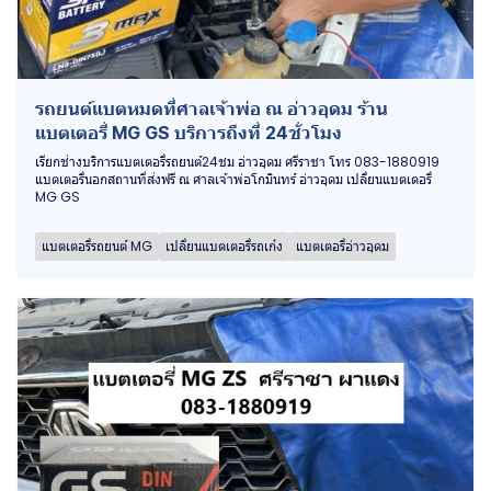
รถยนต์แบตหมดที่ศาลเจ้าพ่อ ณ อ่าวอุดม ร้าน
แบตเตอรี่ MG GS บริการถึงที่ 24ชั่วโมง
เรียกช่างบริการแบตเตอรี่รถยนต์24ชม อ่าวอุดม ศรีราชา โทร 083-1880919
แบตเตอรี่นอกสถานที่ส่งฟรี ณ ศาลเจ้าพ่อโกมินทร์ อ่าวอุดม เปลี่ยนแบตเตอรี่
MG GS
แบตเตอรี่รถยนต์ MG
เปลี่ยนแบตเตอรี่รถเก๋ง
แบตเตอรี่อ่าวอุดม